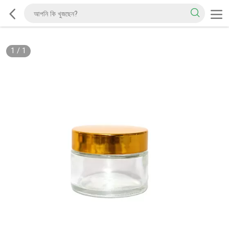
1
/
1