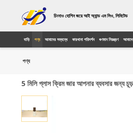
চিংদাও হোশিন জয়ে আই অ্যান্ড এম সিও, লিমিটেড
বাড়ি
পণ্য
আমাদের সম্বন্ধে
কারখানা পরিদর্শন
গুণমান নিয়ন্ত্রণ
আমাদে
পণ্য
5 মিলি গ্লাস ক্রিম জার আপনার ব্যবসার জন্য চূড়