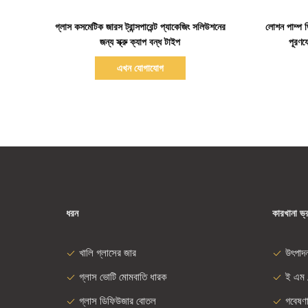
বিস্তারিত দেখাও
গ্লাস কসমেটিক জারস ট্রান্সপারেন্ট প্যাকেজিং সলিউশনের
লোশন পাম্প ড
জন্য স্ক্রু ক্যাপ বন্ধ টাইপ
পূরণয
এখন যোগাযোগ
ধরন
কারখানা ভ্
খালি গ্লাসের জার
উৎপাদ
গ্লাস ভোটি মোমবাতি ধারক
ই এম 
গ্লাস ডিফিউজার বোতল
গবেষণ