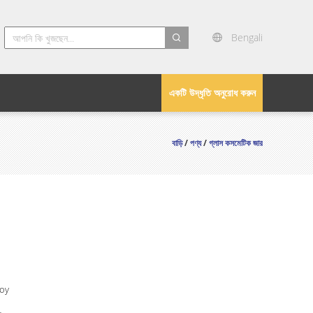
Bengali
search
একটি উদ্ধৃতি অনুরোধ করুন
বাড়ি
/
পণ্য
/
গ্লাস কসমেটিক জার
Joy