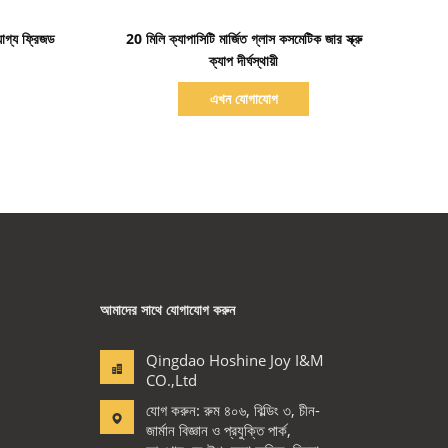
বিস্তারিত দেখাও
যোগ্য ফ্রিজড
20 মিলি ক্যাপাসিটি মার্জিত গ্লাস কসমেটিক জার স্ক্রু
ক্যাপ দীর্ঘস্থায়ী
এখন যোগাযোগ
আমাদের সাথে যোগাযোগ করুন
Qingdao Hoshine Joy I&M
CO.,Ltd
যোগ করুন: রুম ৪০৬, বিল্ডিং ৩, চীন-
জার্মান বিজ্ঞান ও প্রযুক্তি পার্ক,