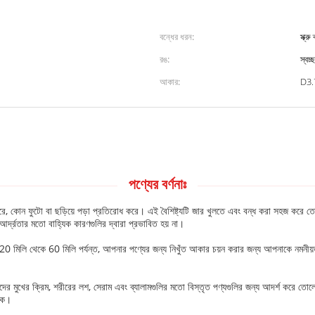
বন্ধের ধরন:
স্ক্রু
রঙ:
স্বচ্ছ
আকার:
D3.
পণ্যের বর্ণনাঃ
িতরে, কোন ফুটো বা ছড়িয়ে পড়া প্রতিরোধ করে। এই বৈশিষ্ট্যটি জার খুলতে এবং বন্ধ করা সহজ করে ত
 আর্দ্রতার মতো বাহ্যিক কারণগুলির দ্বারা প্রভাবিত হয় না।
া 20 মিলি থেকে 60 মিলি পর্যন্ত, আপনার পণ্যের জন্য নিখুঁত আকার চয়ন করার জন্য আপনাকে নমনী
াদের মুখের ক্রিম, শরীরের লশ, সেরাম এবং ব্যালামগুলির মতো বিস্তৃত পণ্যগুলির জন্য আদর্শ করে তোল
াকে।