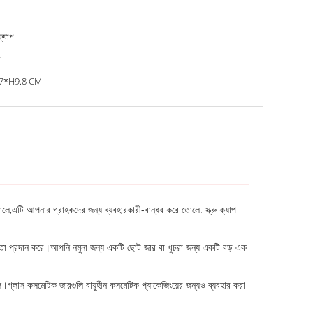
 ক্যাপ
7*H9.8 CM
োলে,এটি আপনার গ্রাহকদের জন্য ব্যবহারকারী-বান্ধব করে তোলে. স্ক্রু ক্যাপ
য়তা প্রদান করে।আপনি নমুনা জন্য একটি ছোট জার বা খুচরা জন্য একটি বড় এক
ে।গ্লাস কসমেটিক জারগুলি বায়ুহীন কসমেটিক প্যাকেজিংয়ের জন্যও ব্যবহার করা