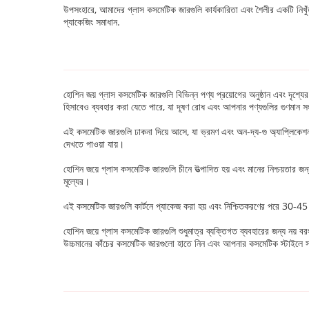
উপসংহারে, আমাদের গ্লাস কসমেটিক জারগুলি কার্যকারিতা এবং শৈলীর একটি নিখুঁত 
প্যাকেজিং সমাধান.
হোশিন জয় গ্লাস কসমেটিক জারগুলি বিভিন্ন পণ্য প্রয়োগের অনুষ্ঠান এবং দৃশ্য
হিসাবেও ব্যবহার করা যেতে পারে, যা দূষণ রোধ এবং আপনার পণ্যগুলির গুণমান সং
এই কসমেটিক জারগুলি ঢাকনা দিয়ে আসে, যা ভ্রমণ এবং অন-দ্য-গু অ্যাপ্লিকেশ
দেখতে পাওয়া যায়।
হোশিন জয়ে গ্লাস কসমেটিক জারগুলি চীনে উত্পাদিত হয় এবং মানের নিশ্চয়তা
মূল্যের।
এই কসমেটিক জারগুলি কার্টনে প্যাকেজ করা হয় এবং নিশ্চিতকরণের পরে 30-45
হোশিন জয়ে গ্লাস কসমেটিক জারগুলি শুধুমাত্র ব্যক্তিগত ব্যবহারের জন্য নয় বরং
উচ্চমানের কাঁচের কসমেটিক জারগুলো হাতে নিন এবং আপনার কসমেটিক স্টাইলে সং