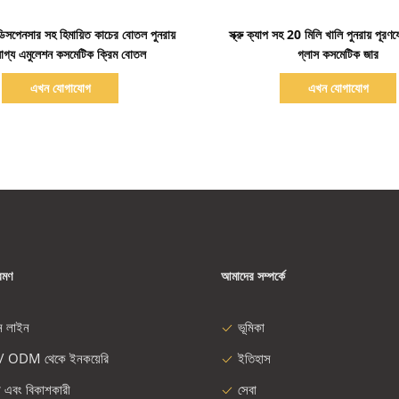
বিস্তারিত দেখাও
বিস্তারিত দেখাও
িসপেনসার সহ হিমায়িত কাচের বোতল পুনরায়
স্ক্রু ক্যাপ সহ 20 মিলি খালি পুনরায় পূরণ
োগ্য এমুলেশন কসমেটিক ক্রিম বোতল
গ্লাস কসমেটিক জার
এখন যোগাযোগ
এখন যোগাযোগ
রমণ
আমাদের সম্পর্কে
ন লাইন
ভূমিকা
/ ODM থেকে ইনকয়েরি
ইতিহাস
া এবং বিকাশকারী
সেবা