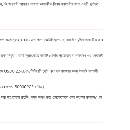
াথে,এই জারগুলি আপনার সমস্ত কসমেটিক ক্রিম পণ্যগুলির জন্য একটি দুর্দান্ত
ক্ষণের জন্য ব্যবহার করা যেতে পারে।অতিরিক্তভাবে, এগুলি বায়ুহীন কসমেটিক জার
জন্য নিখুঁত। তারা স্বচ্ছ,যাতে জারটি খোলার প্রয়োজন না থাকলেও এর ভেতরটা
বং দাম USD0.23-0.৩৯/পিসিএটি ছোট এবং বড় ব্যবসার জন্য উভয়ই সাশ্রয়ী
সরবরাহের ক্ষমতা 50000PCS / দিন।
জ করা যায়,তাদের ব্র্যান্ডিং জন্য আদর্শ করে তোলেতাহলে কেন অপেক্ষা করবেন? এই