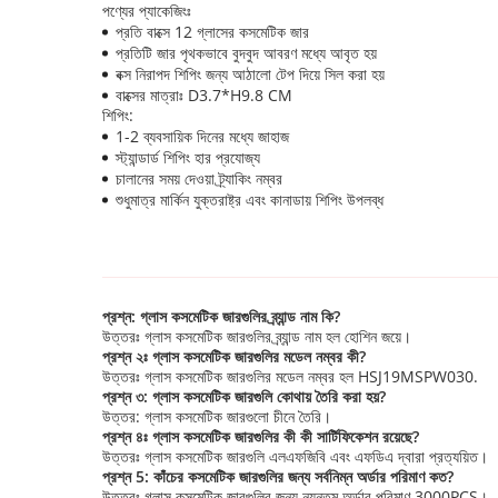
পণ্যের প্যাকেজিংঃ
প্রতি বাক্সে 12 গ্লাসের কসমেটিক জার
প্রতিটি জার পৃথকভাবে বুদবুদ আবরণ মধ্যে আবৃত হয়
বক্স নিরাপদ শিপিং জন্য আঠালো টেপ দিয়ে সিল করা হয়
বাক্সের মাত্রাঃ D3.7*H9.8 CM
শিপিং:
1-2 ব্যবসায়িক দিনের মধ্যে জাহাজ
স্ট্যান্ডার্ড শিপিং হার প্রযোজ্য
চালানের সময় দেওয়া ট্র্যাকিং নম্বর
শুধুমাত্র মার্কিন যুক্তরাষ্ট্র এবং কানাডায় শিপিং উপলব্ধ
প্রশ্ন: গ্লাস কসমেটিক জারগুলির ব্র্যান্ড নাম কি?
উত্তরঃ গ্লাস কসমেটিক জারগুলির ব্র্যান্ড নাম হল হোশিন জয়ে।
প্রশ্ন ২ঃ গ্লাস কসমেটিক জারগুলির মডেল নম্বর কী?
উত্তরঃ গ্লাস কসমেটিক জারগুলির মডেল নম্বর হল HSJ19MSPW030.
প্রশ্ন ৩: গ্লাস কসমেটিক জারগুলি কোথায় তৈরি করা হয়?
উত্তর: গ্লাস কসমেটিক জারগুলো চীনে তৈরি।
প্রশ্ন ৪ঃ গ্লাস কসমেটিক জারগুলির কী কী সার্টিফিকেশন রয়েছে?
উত্তরঃ গ্লাস কসমেটিক জারগুলি এলএফজিবি এবং এফডিএ দ্বারা প্রত্যয়িত।
প্রশ্ন 5: কাঁচের কসমেটিক জারগুলির জন্য সর্বনিম্ন অর্ডার পরিমাণ কত?
উত্তরঃ গ্লাস কসমেটিক জারগুলির জন্য ন্যূনতম অর্ডার পরিমাণ 3000PCS।