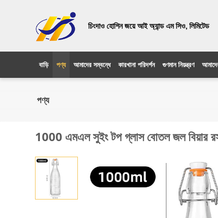
চিংদাও হোশিন জয়ে আই অ্যান্ড এম সিও, লিমিটেড
বাড়ি
পণ্য
আমাদের সম্বন্ধে
কারখানা পরিদর্শন
গুণমান নিয়ন্ত্রণ
আমাদে
পণ্য
1000 এমএল সুইং টপ গ্লাস বোতল জল বিয়ার রস জন