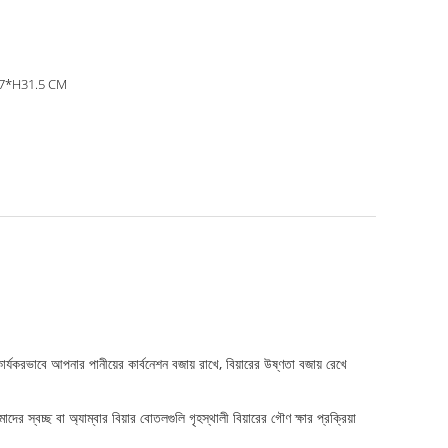
7*H31.5 CM
র্যকরভাবে আপনার পানীয়ের কার্বনেশন বজায় রাখে, বিয়ারের উষ্ণতা বজায় রেখে
স্বচ্ছ বা অ্যাম্বার বিয়ার বোতলগুলি গৃহস্থালী বিয়ারের গৌণ ক্ষার প্রক্রিয়া