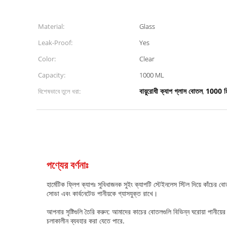
Material:
Glass
Leak-Proof:
Yes
Color:
Clear
Capacity:
1000 ML
বায়ুরোধী ক্যাপ গ্লাস বোতল
1000 মি
বিশেষভাবে তুলে ধরা:
,
পণ্যের বর্ণনাঃ
হার্মেটিক ফ্লিপ ক্যাপঃ সুবিধাজনক সুইং ক্যাপটি স্টেইনলেস স্টিল দিয়ে কাঁচের
সোডা এবং কার্বনেটেড পানীয়কে গ্যাসযুক্ত রাখে।
আপনার সৃষ্টিগুলি তৈরি করুন: আমাদের কাচের বোতলগুলি বিভিন্ন ঘরোয়া পানীয়ের 
চলাকালীন ব্যবহার করা যেতে পারে.