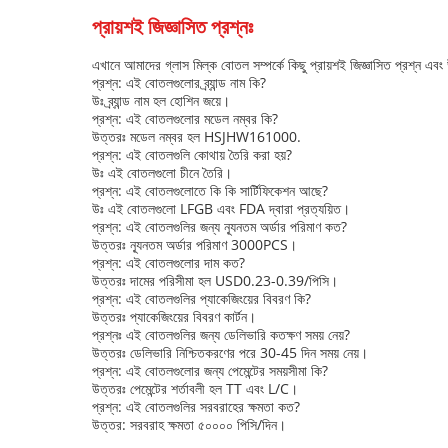
প্রায়শই জিজ্ঞাসিত প্রশ্নঃ
এখানে আমাদের গ্লাস মিল্ক বোতল সম্পর্কে কিছু প্রায়শই জিজ্ঞাসিত প্রশ্ন এবং
প্রশ্ন: এই বোতলগুলোর ব্র্যান্ড নাম কি?
উঃ ব্র্যান্ড নাম হল হোশিন জয়ে।
প্রশ্ন: এই বোতলগুলোর মডেল নম্বর কি?
উত্তরঃ মডেল নম্বর হল HSJHW161000.
প্রশ্ন: এই বোতলগুলি কোথায় তৈরি করা হয়?
উঃ এই বোতলগুলো চীনে তৈরি।
প্রশ্ন: এই বোতলগুলোতে কি কি সার্টিফিকেশন আছে?
উঃ এই বোতলগুলো LFGB এবং FDA দ্বারা প্রত্যয়িত।
প্রশ্ন: এই বোতলগুলির জন্য ন্যূনতম অর্ডার পরিমাণ কত?
উত্তরঃ ন্যূনতম অর্ডার পরিমাণ 3000PCS।
প্রশ্ন: এই বোতলগুলোর দাম কত?
উত্তরঃ দামের পরিসীমা হল USD0.23-0.39/পিসি।
প্রশ্ন: এই বোতলগুলির প্যাকেজিংয়ের বিবরণ কি?
উত্তরঃ প্যাকেজিংয়ের বিবরণ কার্টন।
প্রশ্নঃ এই বোতলগুলির জন্য ডেলিভারি কতক্ষণ সময় নেয়?
উত্তরঃ ডেলিভারি নিশ্চিতকরণের পরে 30-45 দিন সময় নেয়।
প্রশ্ন: এই বোতলগুলোর জন্য পেমেন্টের সময়সীমা কি?
উত্তরঃ পেমেন্টের শর্তাবলী হল TT এবং L/C।
প্রশ্ন: এই বোতলগুলির সরবরাহের ক্ষমতা কত?
উত্তর: সরবরাহ ক্ষমতা ৫০০০০ পিসি/দিন।