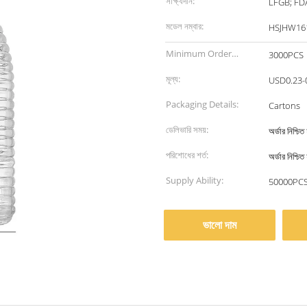
সাক্ষ্যদান:
LFGB; FD
মডেল নম্বার:
HSJHW16
Minimum Order
3000PCS
Quantity:
মূল্য:
USD0.23-
Packaging Details:
Cartons
ডেলিভারি সময়:
অর্ডার নিশ্চ
পরিশোধের শর্ত:
অর্ডার নিশ্
Supply Ability:
50000PCS
ভালো দাম