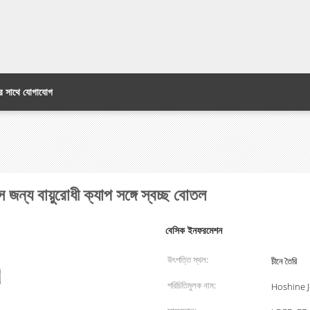
র সাথে যোগাযোগ
্য বায়ুরোধী ক্যাপ সঙ্গে স্বচ্ছ বোতল
বেসিক ইনফরমেশন
উৎপত্তি স্থল:
চীনে তৈরি
পরিচিতিমুলক নাম:
Hoshine 