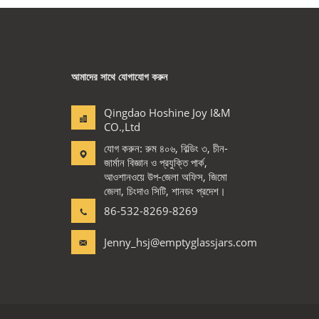
আমাদের সাথে যোগাযোগ করুন
Qingdao Hoshine Joy I&M
CO.,Ltd
যোগ করুন: রুম ৪০৬, বিল্ডিং ৩, চীন-
জার্মান বিজ্ঞান ও প্রযুক্তি পার্ক,
আওশানওয়ে উপ-জেলা অফিস, জিমো
জেলা, চিংদাও সিটি, শানডং প্রদেশ।
86-532-8269-8269
Jenny_hsj@emptyglassjars.com