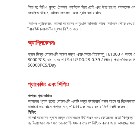
নিরাপদ: বিপিএ মুক্ত, টেকসই প্লাস্টিক দিয়ে তৈরি এবং উচ্চ চাপের গ্যাসকেট এব
সংরক্ষিত থাকবে, তাদের সতেজতা এবং স্বাদ বজায় রাখে।
নিরাপদ প্যাকেজিং: আমরা আমাদের পণ্যগুলি আপনার কাছে নিরাপদে পৌঁছে দেওয়ার
ট্রানজিট চলাকালীন সুরক্ষা নিশ্চিত করে।
অ্যাপ্লিকেশনঃ
গ্লাস মিল্ক বোতলগুলি মডেল নম্বর এইচএসজেএইচডাব্লু 161000 এ আসে এবং চীনে
3000PCS, যার দামের পরিসীমা USD0.23-0.39 / পিসি। প্যাকেজিংয়ের বিবরণে ক
50000PCS/Day.
প্যাকেজিং এবং শিপিংঃ
পণ্যের প্যাকেজিংঃ
আমাদের গ্লাস দুধের বোতলগুলি একটি শক্ত কার্ডবোর্ড বাক্সে আসে যা বিশেষভাবে
সাজানো হয়. বাক্সে পণ্যের নাম, পরিমাণ এবং সঞ্চয় করার নির্দেশাবলী রয়েছে।
শিপিং:
আমরা আমাদের গ্লাস মিল্ক বোতলগুলি ইউপিএস এবং ফেডেক্সের মতো বিশ্বস্ত ক্
প্রক্রিয়াজাত এবং যত তাড়াতাড়ি সম্ভব প্রেরণ নিশ্চিত করার জন্য আমাদের যথ