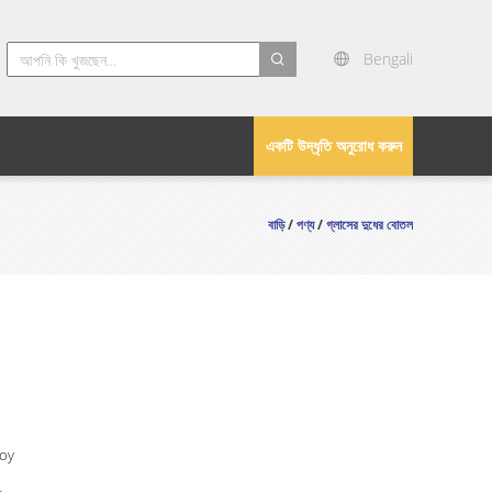
Bengali
search
একটি উদ্ধৃতি অনুরোধ করুন
বাড়ি
/
পণ্য
/
গ্লাসের দুধের বোতল
Joy