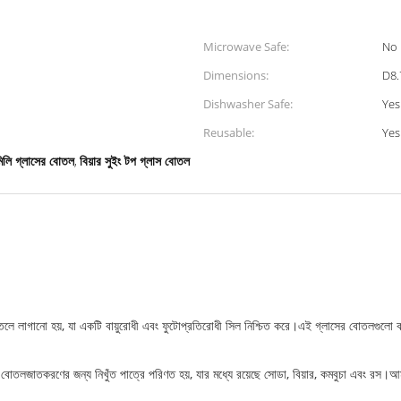
Microwave Safe:
No
Dimensions:
D8.
Dishwasher Safe:
Yes
Reusable:
Yes
লি গ্লাসের বোতল
বিয়ার সুইং টপ গ্লাস বোতল
,
 বোতলে লাগানো হয়, যা একটি বায়ুরোধী এবং ফুটোপ্রতিরোধী সিল নিশ্চিত করে।এই গ্লাসের বোতলগুলো কা
বোতলজাতকরণের জন্য নিখুঁত পাত্রে পরিণত হয়, যার মধ্যে রয়েছে সোডা, বিয়ার, কমবুচা এবং রস।আমাদের 