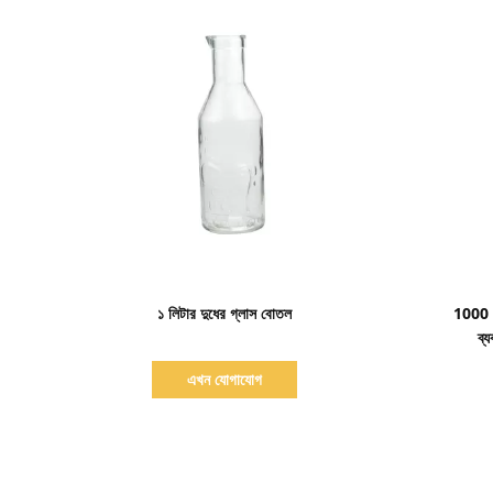
বিস্তারিত দেখাও
১ লিটার দুধের গ্লাস বোতল
1000 এ
ব্
এখন যোগাযোগ