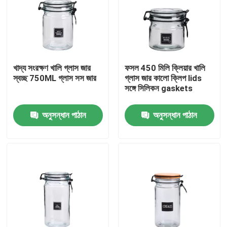
কারখানা পরিদর্শন
গুণমান নিয়ন্ত্রণ
খাদ্য সংরক্ষণ খালি গ্লাস জার
ফসল 450 মিলি ক্লিয়ার খালি
স্বচ্ছ 750ML গ্লাস সস জার
গ্লাস জার কালো ক্লিপ lids
সঙ্গে সিলিকন gaskets
আমাদের সাথে যোগাযোগ
অনুসন্ধান পাঠান
অনুসন্ধান পাঠান
একটি উদ্ধৃতি অনুরোধ করুন
খালি গ্লাসের জার
গ্লাস ভোটি মোমবাতি ধারক
গ্লাস ডিফিউজার বোতল