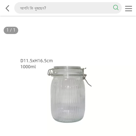
1
/
1