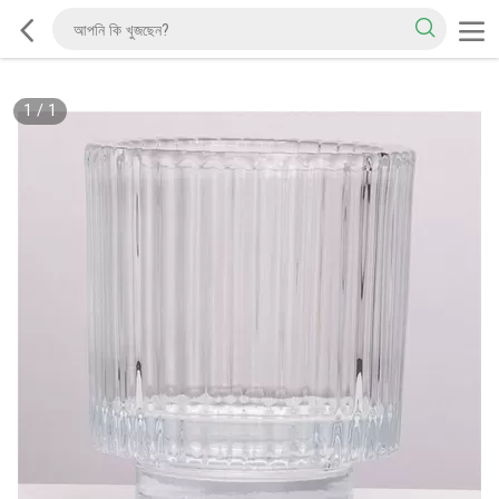
1
/
1