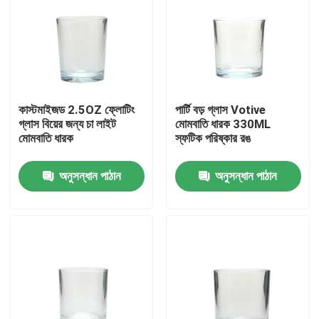
কারখানা পরিদর্শন
গুণমান নিয়ন্ত্রণ
কাস্টমাইজড 2.5OZ ফ্লোটিং
পার্টি বড় গ্লাস Votive
গ্লাস বিয়ের জন্য চা লাইট
মোমবাতি ধারক 330ML
আমাদের সাথে যোগাযোগ
মোমবাতি ধারক
স্ফটিক পরিষ্কার রঙ
অনুসন্ধান পাঠান
অনুসন্ধান পাঠান
একটি উদ্ধৃতি অনুরোধ করুন
খালি গ্লাসের জার
গ্লাস ভোটি মোমবাতি ধারক
গ্লাস ডিফিউজার বোতল