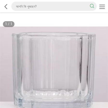
1
/
1