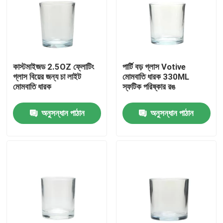
কারখানা পরিদর্শন
গুণমান নিয়ন্ত্রণ
কাস্টমাইজড 2.5OZ ফ্লোটিং
পার্টি বড় গ্লাস Votive
গ্লাস বিয়ের জন্য চা লাইট
মোমবাতি ধারক 330ML
মোমবাতি ধারক
স্ফটিক পরিষ্কার রঙ
আমাদের সাথে যোগাযোগ
অনুসন্ধান পাঠান
অনুসন্ধান পাঠান
একটি উদ্ধৃতি অনুরোধ করুন
খালি গ্লাসের জার
গ্লাস ভোটি মোমবাতি ধারক
গ্লাস ডিফিউজার বোতল