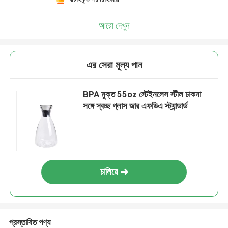
আরো দেখুন
এর সেরা মূল্য পান
BPA মুক্ত 55oz স্টেইনলেস স্টীল ঢাকনা
সঙ্গে স্বচ্ছ গ্লাস জার এফডিএ স্ট্যান্ডার্ড
চালিয়ে
প্রস্তাবিত পণ্য