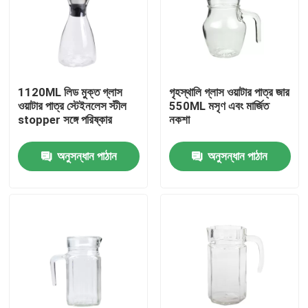
কারখানা পরিদর্শন
গুণমান নিয়ন্ত্রণ
1120ML লিড মুক্ত গ্লাস
গৃহস্থালি গ্লাস ওয়াটার পাত্র জার
ওয়াটার পাত্র স্টেইনলেস স্টীল
550ML মসৃণ এবং মার্জিত
stopper সঙ্গে পরিষ্কার
নকশা
আমাদের সাথে যোগাযোগ
অনুসন্ধান পাঠান
অনুসন্ধান পাঠান
একটি উদ্ধৃতি অনুরোধ করুন
খালি গ্লাসের জার
গ্লাস ভোটি মোমবাতি ধারক
গ্লাস ডিফিউজার বোতল