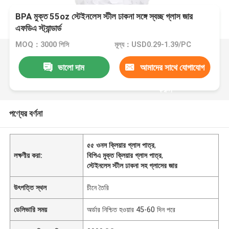
BPA মুক্ত 55oz স্টেইনলেস স্টীল ঢাকনা সঙ্গে স্বচ্ছ গ্লাস জার
এফডিএ স্ট্যান্ডার্ড
MOQ：3000 পিসি
মূল্য：USD0.29-1.39/PC
ভালো দাম
আমাদের সাথে যোগাযোগ
করুন
পণ্যের বর্ণনা
৫৫ ওনস ক্লিয়ার গ্লাস পাত্র
,
লক্ষণীয় করা:
বিপিএ মুক্ত ক্লিয়ার গ্লাস পাত্র
,
স্টেইনলেস স্টীল ঢাকনা সহ গ্লাসের জার
উৎপত্তি স্থল
চীনে তৈরি
ডেলিভারি সময়
অর্ডার নিশ্চিত হওয়ার 45-60 দিন পরে