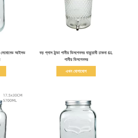
বিস্তারিত দেখাও
.5L লেমোনেড আইসড
বড় গ্লাস ঠান্ডা পানীয় ডিসপেনসর বায়ুরোধী ঢাকনা 6L
র
পানীয় ডিসপেনসর
এখন যোগাযোগ