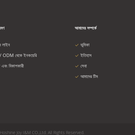
রমণ
আমাদের সম্পর্কে
ন লাইন
ভূমিকা
/ ODM থেকে ইনকয়েরি
ইতিহাস
া এবং বিকাশকারী
সেবা
আমাদের টিম
ao Hoshine Joy I&M CO.,Ltd. All Rights Reserved.