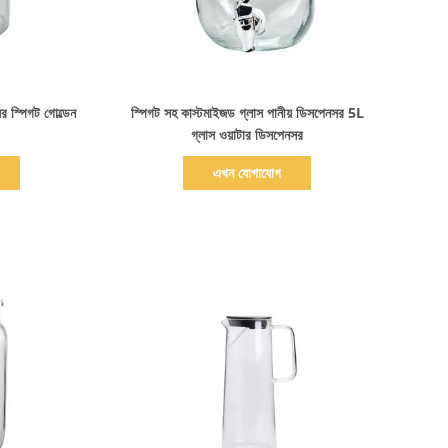
বিস্তারিত দেখাও
 স্পিগট গোল্ডেন
স্পিগট সহ কাস্টমাইজড গ্লাস পানীয় ডিসপেনসর 5L
গ্লাস ওয়াটার ডিসপেনসর
এখন যোগাযোগ