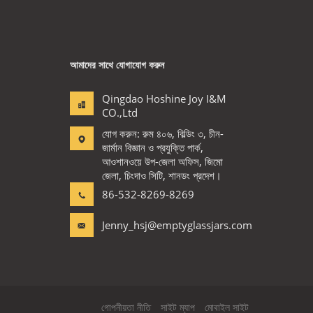
আমাদের সাথে যোগাযোগ করুন
Qingdao Hoshine Joy I&M
CO.,Ltd
যোগ করুন: রুম ৪০৬, বিল্ডিং ৩, চীন-
জার্মান বিজ্ঞান ও প্রযুক্তি পার্ক,
আওশানওয়ে উপ-জেলা অফিস, জিমো
জেলা, চিংদাও সিটি, শানডং প্রদেশ।
86-532-8269-8269
Jenny_hsj@emptyglassjars.com
গোপনীয়তা নীতি
সাইট ম্যাপ
মোবাইল সাইট