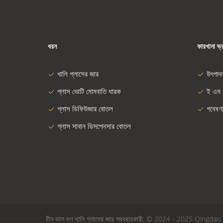
ধরন
কারখানা ভ্
খালি গ্লাসের জার
উৎপাদ
গ্লাস ভোটি মোমবাতি ধারক
ই এম 
গ্লাস ডিফিউজার বোতল
গবেষণ
গ্লাস সাবান ডিসপেনসার বোতল
চীন ভাল গুণ খালি গ্লাসের জার সরবরাহকারী. © 2024 - 2025 Qingd