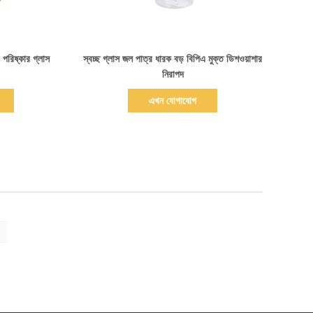
বিস্তারিত দেখাও
র পরিষ্কার গ্লাস
স্বচ্ছ গ্লাস জল পাত্র ধারক বড় বিপিএ মুক্ত ডিশওয়াশার
নিরাপদ
এখন যোগাযোগ