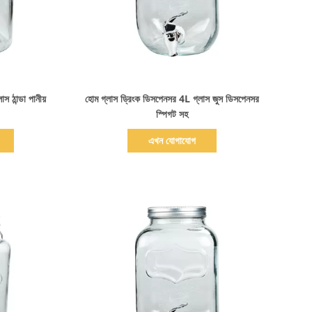
বিস্তারিত দেখাও
াস ঠান্ডা পানীয়
হোম গ্লাস ড্রিংক ডিসপেনসর 4L গ্লাস জুস ডিসপেনসর
স্পিগট সহ
এখন যোগাযোগ