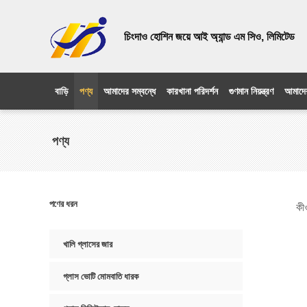
চিংদাও হোশিন জয়ে আই অ্যান্ড এম সিও, লিমিটেড
বাড়ি
পণ্য
আমাদের সম্বন্ধে
কারখানা পরিদর্শন
গুণমান নিয়ন্ত্রণ
আমাদে
পণ্য
পণের ধরন
কীও
খালি গ্লাসের জার
গ্লাস ভোটি মোমবাতি ধারক