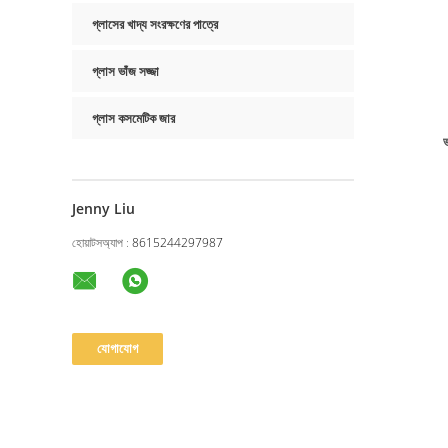
গ্লাসের খাদ্য সংরক্ষণের পাত্রে
গ্লাস ভাঁজ সজ্জা
গ্লাস কসমেটিক জার
Jenny Liu
হোয়াটসঅ্যাপ :
8615244297987