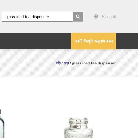
Bengali
search
একটি উদ্ধৃতি অনুরোধ করুন
বাড়ি
/
পণ্য
/ glass iced tea dispenser